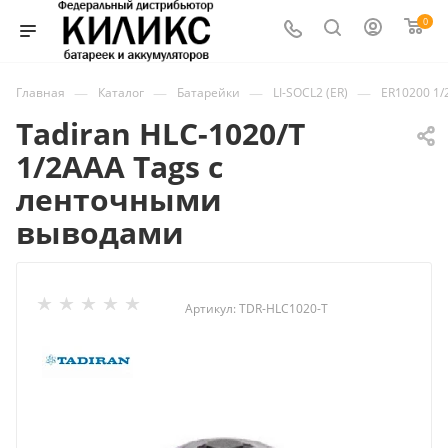
0
—
—
—
—
Главная
Каталог
Батарейки
LI-SOCL2 (ER)
ER10200 1
Tadiran HLC-1020/T
1/2AAA Tags с
ленточными
выводами
Артикул:
TDR-HLC1020-T