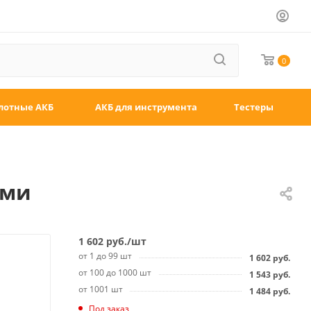
0
лотные АКБ
АКБ для инструмента
Тестеры
ами
1 602
руб.
/шт
от 1 до 99 шт
1 602
руб.
от 100 до 1000 шт
1 543
руб.
от 1001 шт
1 484
руб.
Под заказ