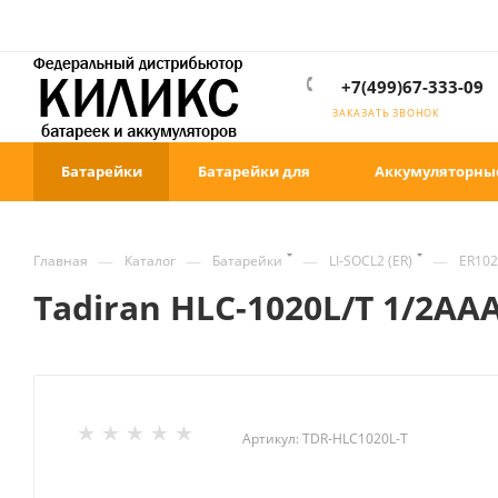
+7(499)67-333-09
ЗАКАЗАТЬ ЗВОНОК
Батарейки
Батарейки для
Аккумуляторны
—
—
—
—
Главная
Каталог
Батарейки
LI-SOCL2 (ER)
ER102
Tadiran HLC-1020L/T 1/2A
Артикул:
TDR-HLC1020L-T