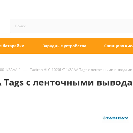
е батарейки
Зарядные устройства
Свинцово кис
—
00 1/2AAA
Tadiran HLC-1020L/T 1/2AAA Tags с ленточными выводами
AA Tags с ленточными вывод