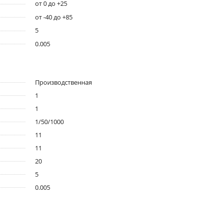
от 0 до +25
от -40 до +85
5
0.005
Производственная
1
1
1/50/1000
11
11
20
5
0.005