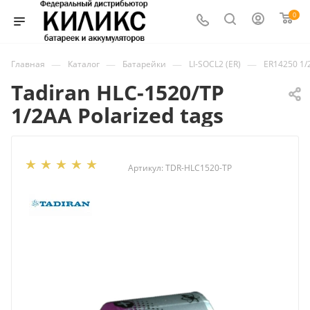
0
—
—
—
—
Главная
Каталог
Батарейки
LI-SOCL2 (ER)
ER14250 1/
Tadiran HLC-1520/TP
1/2AA Polarized tags
Артикул:
TDR-HLC1520-TP