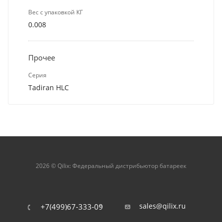
Вес с упаковкой КГ
0.008
Прочее
Серия
Tadiran HLC
2026 © Qilix: Федеральный дистрибьютор батареек
sales@qilix.ru
+7(499)67-333-09