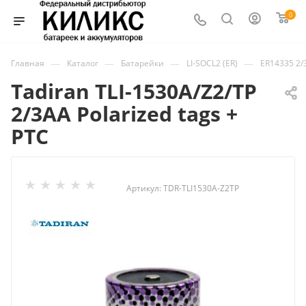
0
—
—
—
—
Главная
Каталог
Батарейки
LI-SOCL2 (ER)
ER14335 2/
Tadiran TLI-1530A/Z2/TP
2/3AA Polarized tags +
PTC
Артикул:
TDR-TLI1530A-Z2TP