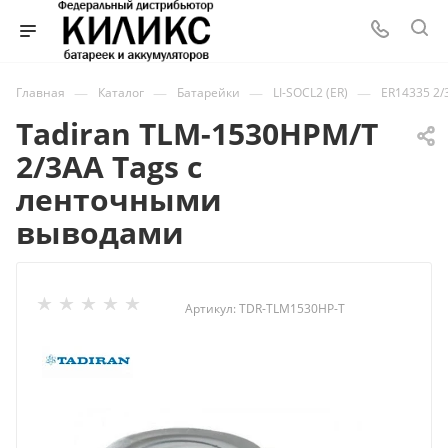
—
—
—
—
Главная
Каталог
Батарейки
LI-SOCL2 (ER)
ER14335 2/
Tadiran TLM-1530HPM/T
2/3AA Tags с
ленточными
выводами
Артикул:
TDR-TLM1530HP-T