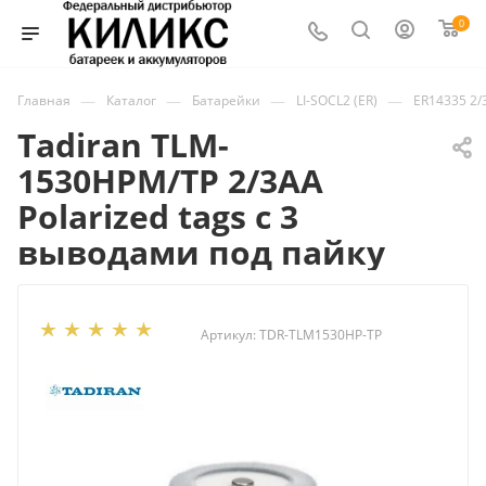
0
—
—
—
—
Главная
Каталог
Батарейки
LI-SOCL2 (ER)
ER14335 2/
Tadiran TLM-
1530HPM/TP 2/3AA
Polarized tags с 3
выводами под пайку
Артикул:
TDR-TLM1530HP-TP