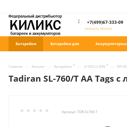
+7(499)67-333-09
ЗАКАЗАТЬ ЗВОНОК
Батарейки
Батарейки для
Аккумуляторны
—
—
—
—
Главная
Каталог
Батарейки
LI-SOCL2 (ER)
ER145
Tadiran SL-760/T AA Tags
Артикул:
TDR-SL760-T