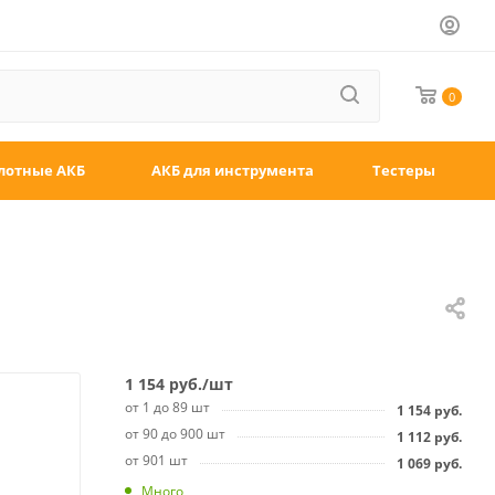
0
лотные АКБ
АКБ для инструмента
Тестеры
1 154
руб.
/шт
от 1 до 89 шт
1 154
руб.
от 90 до 900 шт
1 112
руб.
от 901 шт
1 069
руб.
Много