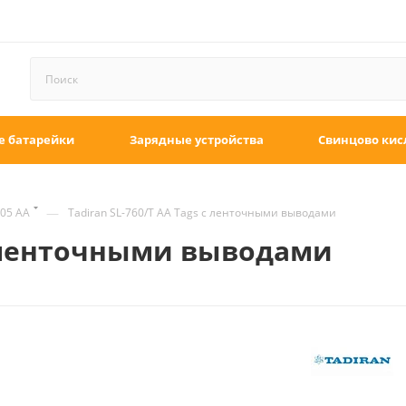
е батарейки
Зарядные устройства
Свинцово кис
—
05 AA
Tadiran SL-760/T AA Tags с ленточными выводами
 с ленточными выводами