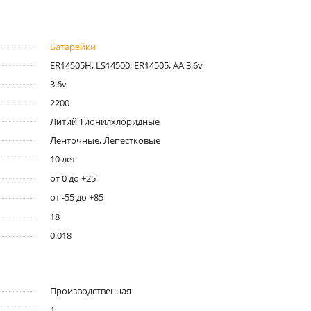
Батарейки
ER14505H, LS14500, ER14505, AA 3.6v
3.6v
2200
Литий Тионилхлоридные
Ленточные, Лепестковые
10 лет
от 0 до +25
от -55 до +85
18
0.018
Производственная
1