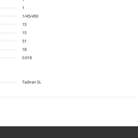
1
1/45/450
15
15
51
18
0.018
Tadiran SL