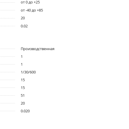
от 0 до +25
от -40 до +85
20
0.02
Производственная
1
1
1/30/600
15
15
51
20
0.020