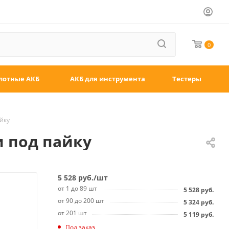
0
лотные АКБ
АКБ для инструмента
Тестеры
айку
и под пайку
5 528
руб.
/шт
от 1 до 89 шт
5 528
руб.
от 90 до 200 шт
5 324
руб.
от 201 шт
5 119
руб.
Под заказ