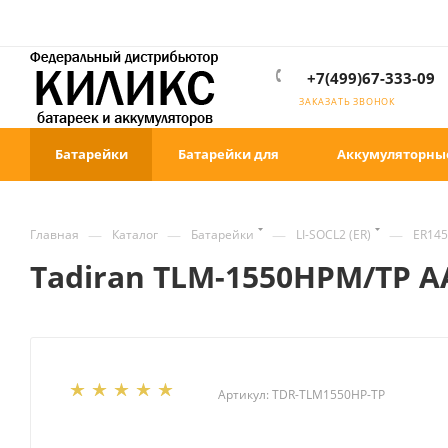
+7(499)67-333-09
ЗАКАЗАТЬ ЗВОНОК
Батарейки
Батарейки для
Аккумуляторны
—
—
—
—
Главная
Каталог
Батарейки
LI-SOCL2 (ER)
ER145
Tadiran TLM-1550HPM/TP AA
Артикул:
TDR-TLM1550HP-TP