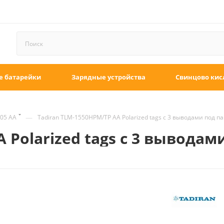
е батарейки
Зарядные устройства
Свинцово кис
—
05 AA
Tadiran TLM-1550HPM/TP AA Polarized tags с 3 выводами под п
 Polarized tags с 3 выводам