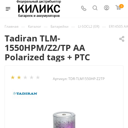
0
—
—
—
—
Главная
Каталог
Батарейки
LI-SOCL2 (ER)
ER14505 A
Tadiran TLM-
1550HPM/Z2/TP AA
Polarized tags + PTC
Артикул:
TDR-TLM1550HP-Z2TP