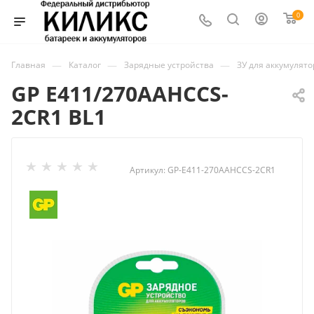
0
—
—
—
Главная
Каталог
Зарядные устройства
ЗУ для аккумулят
GP E411/270AAHCCS-
2CR1 BL1
Артикул:
GP-E411-270AAHCCS-2CR1