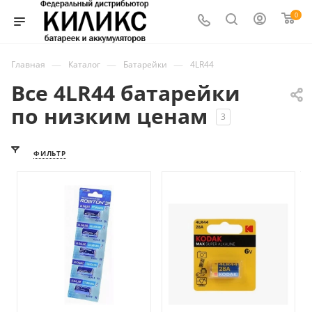
0
—
—
—
Главная
Каталог
Батарейки
4LR44
Все 4LR44 батарейки
по низким ценам
3
ФИЛЬТР