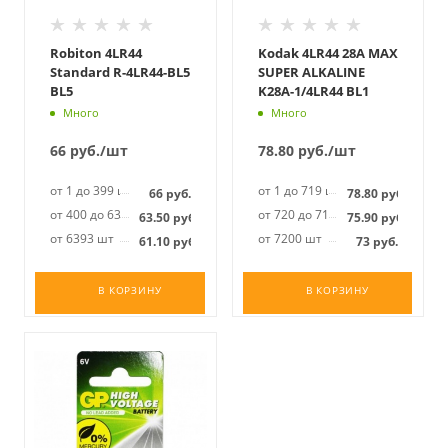
Robiton 4LR44
Kodak 4LR44 28A MAX
Standard R-4LR44-BL5
SUPER ALKALINE
BL5
K28A-1/4LR44 BL1
Много
Много
66
руб.
/шт
78.80
руб.
/шт
от 1 до 399 шт
от 1 до 719 шт
66
руб.
78.80
руб.
от 400 до 6392 шт
от 720 до 7199 шт
63.50
руб.
75.90
руб.
от 6393 шт
от 7200 шт
61.10
руб.
73
руб.
В КОРЗИНУ
В КОРЗИНУ