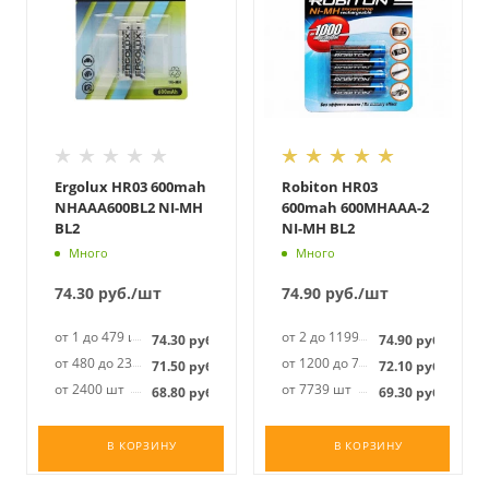
Ergolux HR03 600mah
Robiton HR03
NHAAA600BL2 NI-MH
600mah 600MHAAA-2
BL2
NI-MH BL2
Много
Много
74.30
руб.
/шт
74.90
руб.
/шт
от 1 до 479 шт
от 2 до 1199 шт
74.30
руб.
74.90
руб.
от 480 до 2399 шт
от 1200 до 7738 шт
71.50
руб.
72.10
руб.
от 2400 шт
от 7739 шт
68.80
руб.
69.30
руб.
В КОРЗИНУ
В КОРЗИНУ