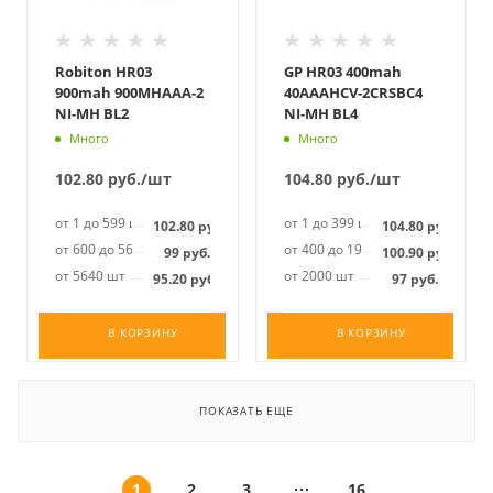
Robiton HR03
GP HR03 400mah
900mah 900MHAAA-2
40AAAHCV-2CRSBC4
NI-MH BL2
NI-MH BL4
Много
Много
102.80
руб.
/шт
104.80
руб.
/шт
от 1 до 599 шт
от 1 до 399 шт
102.80
руб.
104.80
руб.
от 600 до 5639 шт
от 400 до 1999 шт
99
руб.
100.90
руб.
от 5640 шт
от 2000 шт
95.20
руб.
97
руб.
В КОРЗИНУ
В КОРЗИНУ
ПОКАЗАТЬ ЕЩЕ
1
2
3
16