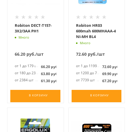
Robiton DECT-T157-
Robiton HR03
3X2/3AA PH1
600mah 600MHAAA-4
NI-MH BL4
Много
Много
66.20
руб.
/шт
72.60
руб.
/шт
от 1 до 179 шт
от 1 до 1199 шт
66.20
руб.
72.60
руб.
от 180 до 2383 шт
от 1200 до 7738 шт
63.80
руб.
69.90
руб.
от 2384 шт
от 7739 шт
61.30
руб.
67.20
руб.
В КОРЗИНУ
В КОРЗИНУ