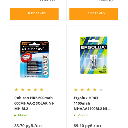
В КОРЗИНУ
В КОРЗИНУ
Robiton HR6 600mah
Ergolux HR03
600MHAA-2 SOLAR NI-
1100mah
MH BL2
NHAAA1100BL2 NI-
MH BL2
Много
Много
83.70
руб.
/шт
89.10
руб.
/шт