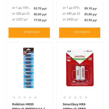
от 1 до 199 шт
от 1 до 479 шт
83.70
руб.
89.10
руб.
от 200 до 2326 шт
от 480 до 2399 шт
80.60
руб.
85.80
руб.
от 2327 шт
от 2400 шт
77.50
руб.
82.50
руб.
В КОРЗИНУ
В КОРЗИНУ
Robiton HR03
Smartbuy HR6
900mah 900MHAAA-1
1000mah SBBR-