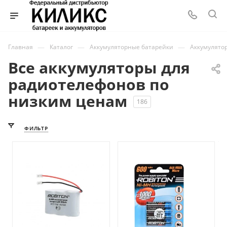
—
—
—
Главная
Каталог
Аккумуляторные батарейки
Аккумулято
Все аккумуляторы для
радиотелефонов по
низким ценам
186
ФИЛЬТР