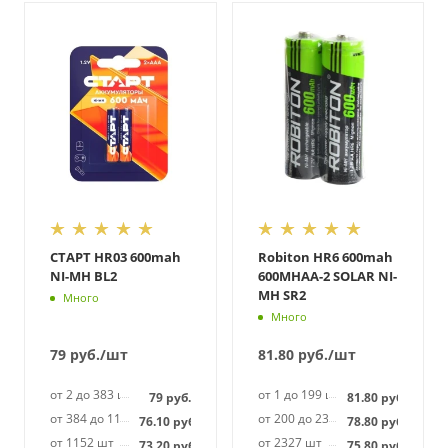
СТАРТ HR03 600mah
Robiton HR6 600mah
NI-MH BL2
600MHAA-2 SOLAR NI-
MH SR2
Много
Много
79
руб.
/шт
81.80
руб.
/шт
от 2 до 383 шт
от 1 до 199 шт
79
руб.
81.80
руб.
от 384 до 1151 шт
от 200 до 2326 шт
76.10
руб.
78.80
руб.
от 1152 шт
от 2327 шт
73.20
руб.
75.80
руб.