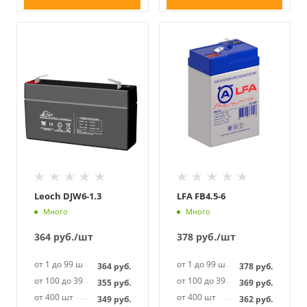
Leoch DJW6-1.3
LFA FB4.5-6
Много
Много
364
руб.
/шт
378
руб.
/шт
от 1 до 99 шт
от 1 до 99 шт
364
руб.
378
руб.
от 100 до 399 шт
от 100 до 399 шт
355
руб.
369
руб.
от 400 шт
от 400 шт
349
руб.
362
руб.