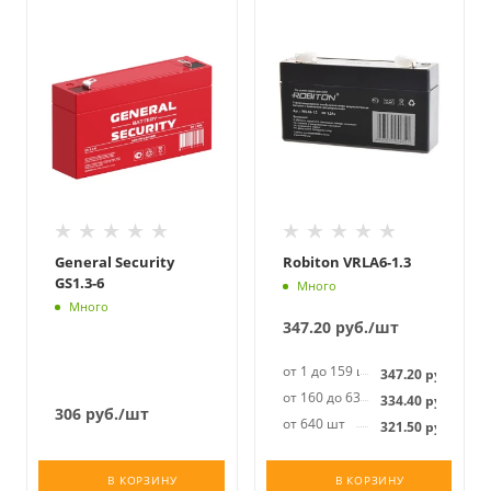
General Security
Robiton VRLA6-1.3
GS1.3-6
Много
Много
347.20
руб.
/шт
от 1 до 159 шт
347.20
руб.
от 160 до 639 шт
334.40
руб.
306
руб.
/шт
от 640 шт
321.50
руб.
В КОРЗИНУ
В КОРЗИНУ