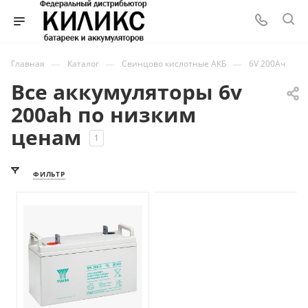
—
—
—
Главная
Каталог
Свинцово кислотные АКБ
6V 200Ач
Все аккумуляторы 6v
200ah по низким
ценам
1
ФИЛЬТР