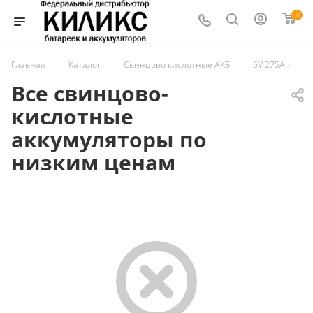
0
—
—
—
Главная
Каталог
Свинцово кислотные АКБ
6V 275Ач
Все свинцово-
кислотные
аккумуляторы по
низким ценам