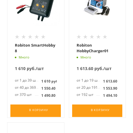
Robiton SmartHobby
Robiton
8
HobbyCharger01
Много
Много
1 610
руб.
/шт
1 613.60
руб.
/шт
от 1 до 39 шт
от 1 до 19 шт
1 610
руб.
1 613.60
руб.
от 40 до 369 шт
от 20 до 191 шт
1 550.40
руб.
1 553.90
руб.
от 370 шт
от 192 шт
1 490.80
руб.
1 494.10
руб.
В КОРЗИНУ
В КОРЗИНУ