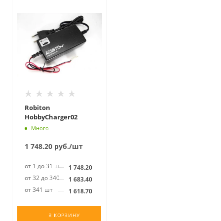
Robiton
HobbyCharger02
Много
1 748.20
руб.
/шт
от 1 до 31 шт
1 748.20
руб.
от 32 до 340 шт
1 683.40
руб.
от 341 шт
1 618.70
руб.
В КОРЗИНУ