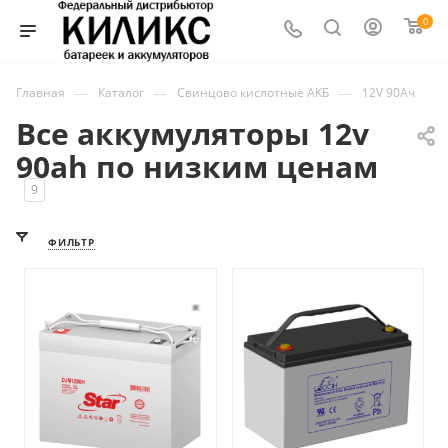
0
—
—
—
Главная
Каталог
Свинцово кислотные АКБ
12V 90Ач
Все аккумуляторы 12v
90ah по низким ценам
9
ФИЛЬТР