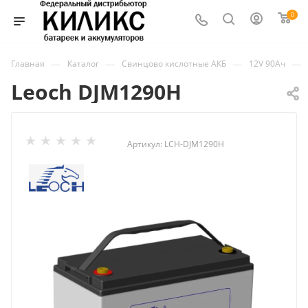
0
—
—
—
—
Главная
Каталог
Свинцово кислотные АКБ
12V 90Ач
Leoch DJM1290H
Артикул:
LCH-DJM1290H