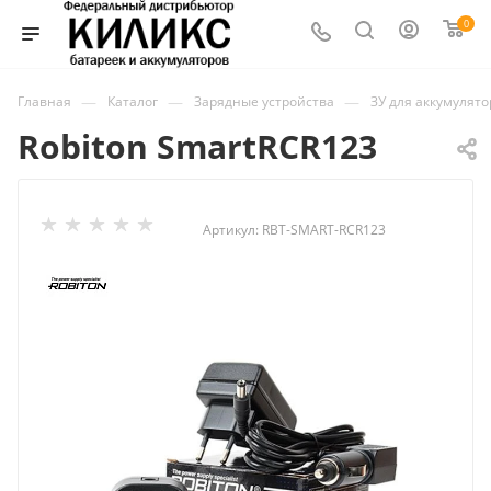
0
—
—
—
Главная
Каталог
Зарядные устройства
ЗУ для аккумулят
Robiton SmartRCR123
Артикул:
RBT-SMART-RCR123