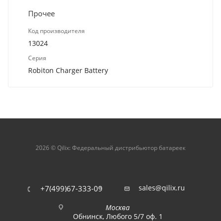
Прочее
Код производителя
13024
Серия
Robiton Charger Battery
2026 © Qilix: Федеральный дистрибьютор батареек
sales@qilix.ru
+7(499)67-333-09
Москва
Обнинск, Любого 5/7 оф. 1