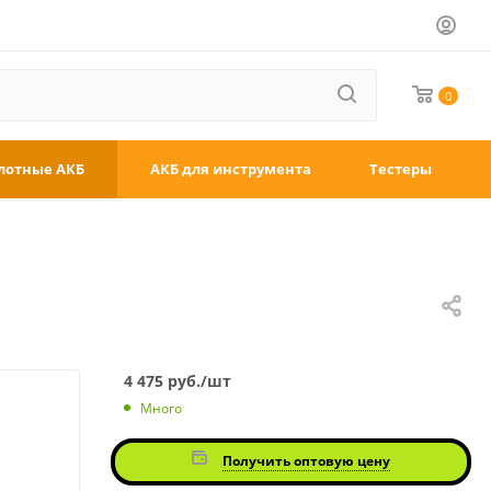
0
лотные АКБ
АКБ для инструмента
Тестеры
4 475
руб.
/шт
Много
Получить оптовую цену