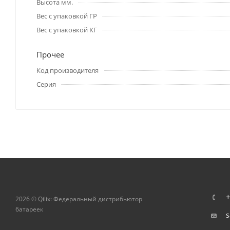
Высота мм.
Вес с упаковкой ГР
Вес с упаковкой КГ
Прочее
Код производителя
Серия
+
2026 © Qilix: Федеральный дистрибьютор
батареек
s