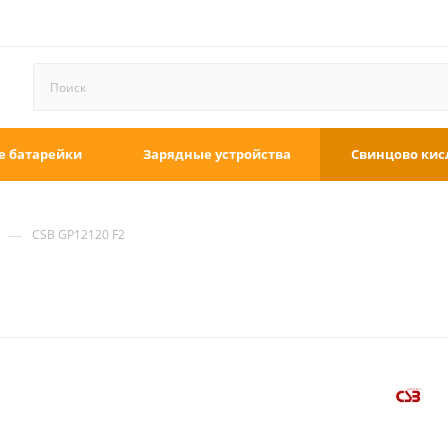
е батарейки
Зарядные устройства
Свинцово кис
—
CSB GP12120 F2