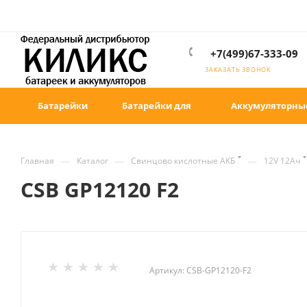
+7(499)67-333-09
ЗАКАЗАТЬ ЗВОНОК
Батарейки
Батарейки для
Аккумуляторны
—
—
—
Главная
Каталог
Свинцово кислотные АКБ
12V 12Ач
CSB GP12120 F2
Артикул:
CSB-GP12120-F2