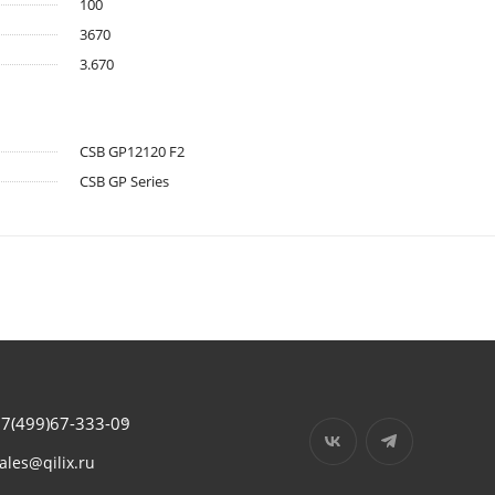
100
3670
3.670
CSB GP12120 F2
CSB GP Series
7(499)67-333-09
ales@qilix.ru