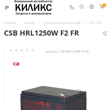
0
—
—
—
—
Главная
Каталог
Свинцово кислотные АКБ
12V 12Ач
CSB HRL1250W F2 FR
Артикул:
CSB-HRL1250W-F2-FR