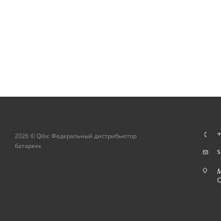
+
2026 © Qilix: Федеральный дистрибьютор
батареек
s
О