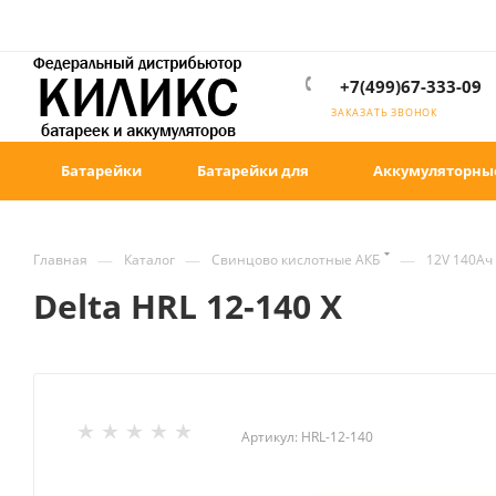
+7(499)67-333-09
ЗАКАЗАТЬ ЗВОНОК
Батарейки
Батарейки для
Аккумуляторны
—
—
—
Главная
Каталог
Свинцово кислотные АКБ
12V 140Ач
Delta HRL 12-140 X
Артикул:
HRL-12-140