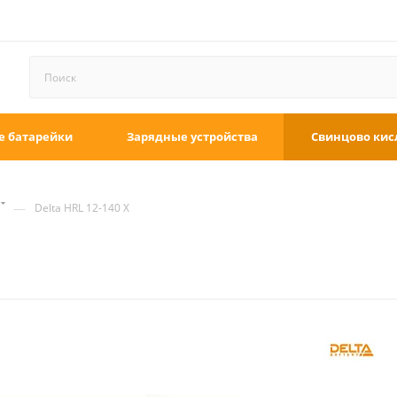
е батарейки
Зарядные устройства
Свинцово кис
—
Delta HRL 12-140 X