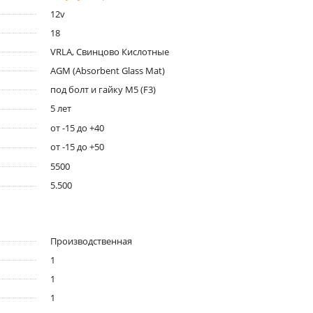
12v
18
VRLA, Свинцово Кислотные
AGM (Absorbent Glass Mat)
под болт и гайку M5 (F3)
5 лет
от -15 до +40
от -15 до +50
5500
5.500
Производственная
1
1
1