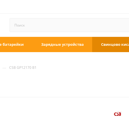
е батарейки
Зарядные устройства
Свинцово кис
—
CSB GP12170 B1