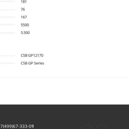
181
76
167
5500
5.500
CSB GP12170
CSB GP Series
7(499)67-333-09