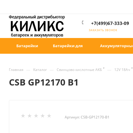
+7(499)67-333-09
ЗАКАЗАТЬ ЗВОНОК
Батарейки
Батарейки для
Аккумуляторны
—
—
—
Главная
Каталог
Свинцово кислотные АКБ
12V 18Ач
CSB GP12170 B1
Артикул:
CSB-GP12170-B1