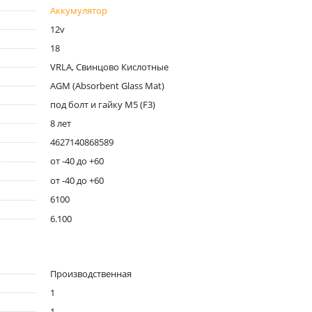
Аккумулятор
12v
18
VRLA, Свинцово Кислотные
AGM (Absorbent Glass Mat)
под болт и гайку M5 (F3)
8 лет
4627140868589
от -40 до +60
от -40 до +60
6100
6.100
Производственная
1
1