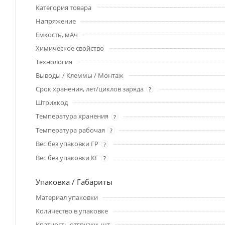
Категория товара
Напряжение
Емкость, мАч
Химическое свойство
Технология
Выводы / Клеммы / Монтаж
Срок хранения, лет/циклов заряда
?
Штрихкод
Температура хранения
?
Температура рабочая
?
Вес без упаковки ГР
?
Вес без упаковки КГ
?
Упаковка / Габариты
Материал упаковки
Количество в упаковке
Кратность отгрузки, шт