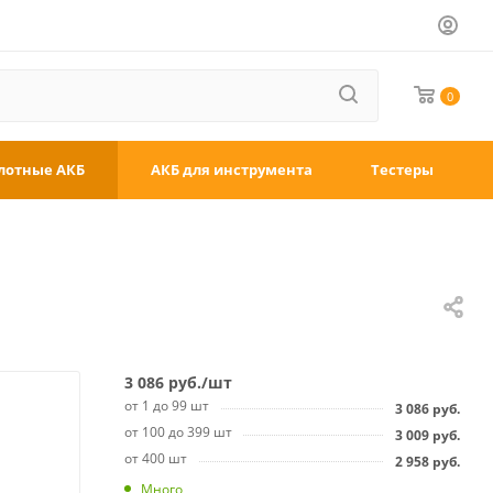
0
лотные АКБ
АКБ для инструмента
Тестеры
3 086
руб.
/шт
от 1 до 99 шт
3 086
руб.
от 100 до 399 шт
3 009
руб.
от 400 шт
2 958
руб.
Много