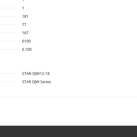
1
181
77
167
6100
6.100
STAR-DJW12-18
STAR DJW Series