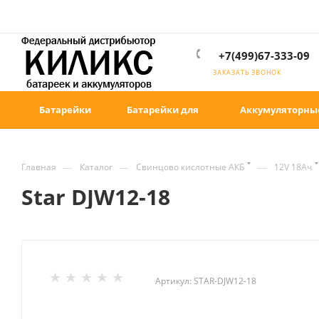
+7(499)67-333-09
ЗАКАЗАТЬ ЗВОНОК
Батарейки
Батарейки для
Аккумуляторны
—
—
—
Главная
Каталог
Свинцово кислотные АКБ
12V 18Ач
Star DJW12-18
Артикул:
STAR-DJW12-18