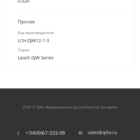
0.520
Прочее
Код производителя
LCH-DJW12-1-3
Серия
Leoch DJW Series
2026 © Qilix: Федеральный дистрибьютор батареек
sales@qilix.ru
+7(499)67-333-09