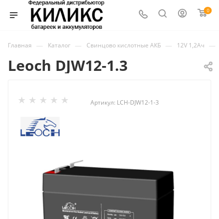
0
—
—
—
—
Главная
Каталог
Свинцово кислотные АКБ
12V 1,2Ач
Leoch DJW12-1.3
Артикул:
LCH-DJW12-1-3