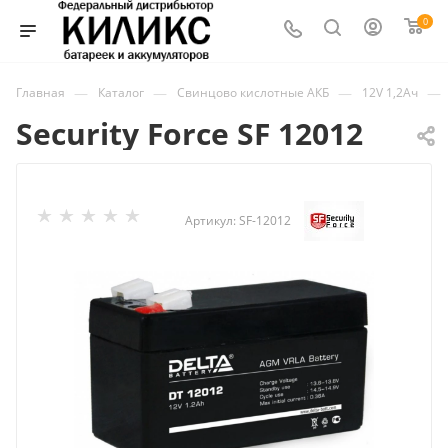
0
—
—
—
—
Главная
Каталог
Свинцово кислотные АКБ
12V 1,2Ач
Security Force SF 12012
Артикул:
SF-12012