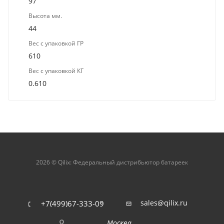
97
Высота мм.
44
Вес с упаковкой ГР
610
Вес с упаковкой КГ
0.610
2026 © Qilix: Федеральный дистрибьютор батареек
sales@qilix.ru
+7(499)67-333-09
Москва