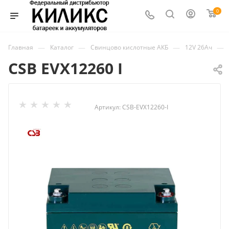
0
—
—
—
—
Главная
Каталог
Свинцово кислотные АКБ
12V 26Ач
CSB EVX12260 I
Артикул:
CSB-EVX12260-I