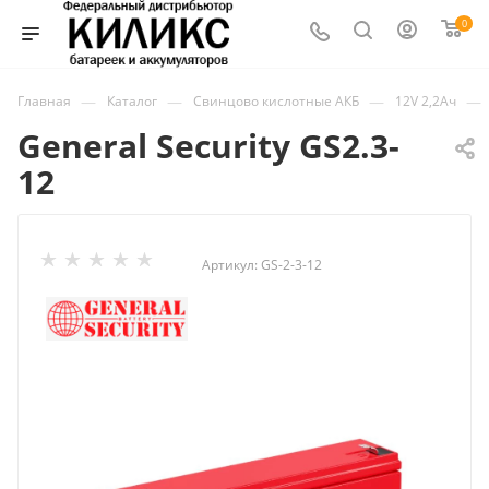
0
—
—
—
—
Главная
Каталог
Свинцово кислотные АКБ
12V 2,2Ач
General Security GS2.3-
12
Артикул:
GS-2-3-12