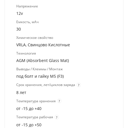
Напряжение
12v
Емкость, мАч
30
Химическое свойство
VRLA, Свинцово Кислотные
Технология
AGM (Absorbent Glass Mat)
Выводы / Клеммы / Монтаж
под болт и гайку M5 (F3)
Срок хранения, лет/циклов заряда
?
8 лет
Температура хранения
?
от -15 до +40
Температура рабочая
?
от -15 до +50