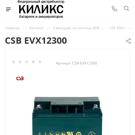
—
—
—
—
Главная
Каталог
Свинцово кислотные АКБ
12V 30Ач
CSB EVX12300
Артикул:
CSB-EVX12300