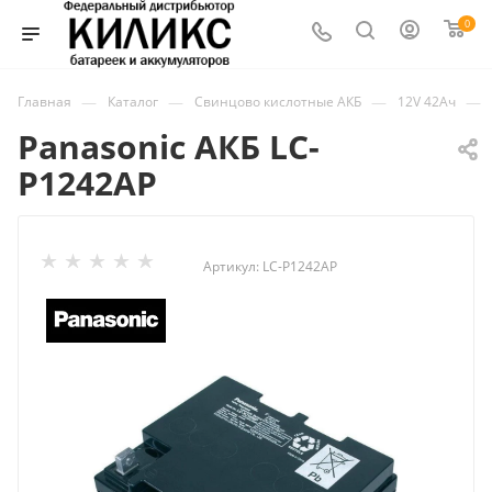
0
—
—
—
—
Главная
Каталог
Свинцово кислотные АКБ
12V 42Ач
Panasonic АКБ LC-
P1242AP
Артикул:
LC-P1242AP