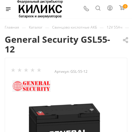
0
—
—
—
—
Главная
Каталог
Свинцово кислотные АКБ
12V 55Ач
General Security GSL55-
12
Артикул:
GSL-55-12