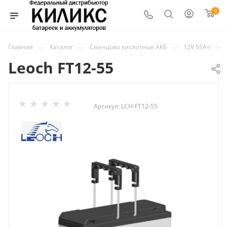
0
—
—
—
—
Главная
Каталог
Свинцово кислотные АКБ
12V 55Ач
Leoch FT12-55
Артикул:
LCH-FT12-55