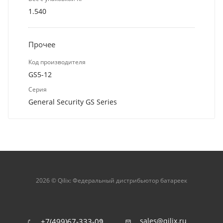
1.540
Прочее
Код производителя
GS5-12
Серия
General Security GS Series
2026 © Qilix: Федеральный дистрибьютор батареек
sales@qilix.ru
+7(499)67-333-09