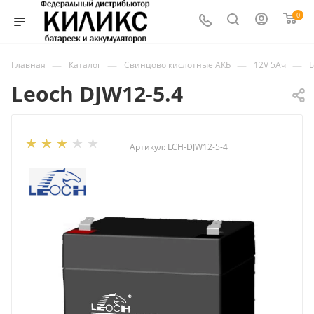
0
—
—
—
—
Главная
Каталог
Свинцово кислотные АКБ
12V 5Ач
L
Leoch DJW12-5.4
Артикул:
LCH-DJW12-5-4