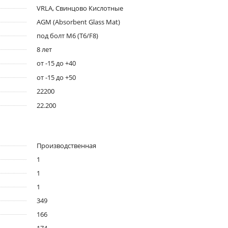
VRLA, Свинцово Кислотные
AGM (Absorbent Glass Mat)
под болт M6 (T6/F8)
8 лет
от -15 до +40
от -15 до +50
22200
22.200
Производственная
1
1
1
349
166