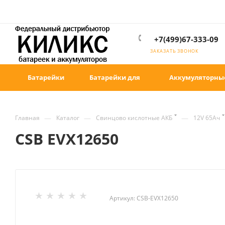
+7(499)67-333-09
ЗАКАЗАТЬ ЗВОНОК
Батарейки
Батарейки для
Аккумуляторны
—
—
—
Главная
Каталог
Свинцово кислотные АКБ
12V 65Ач
CSB EVX12650
Артикул:
CSB-EVX12650