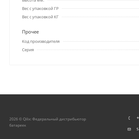
Высота мм.
Вес с упаковкой ГР
Вес с упаковкой КГ
Прочее
Код производителя
Серия
+
2026 © Qilix: Федеральный дистрибьютор
батареек
s