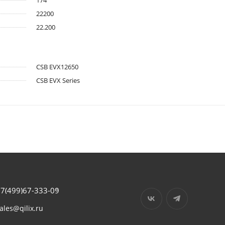
174
22200
22.200
CSB EVX12650
CSB EVX Series
7(499)67-333-09
ales@qilix.ru