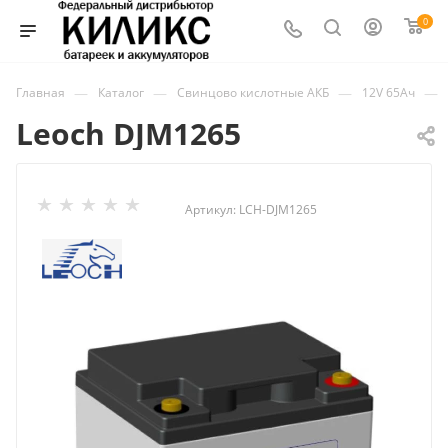
0
—
—
—
—
Главная
Каталог
Свинцово кислотные АКБ
12V 65Ач
Leoch DJM1265
Артикул:
LCH-DJM1265