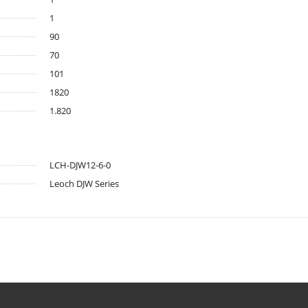
1
90
70
101
1820
1.820
LCH-DJW12-6-0
Leoch DJW Series