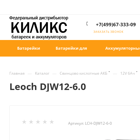
+7(499)67-333-09
ЗАКАЗАТЬ ЗВОНОК
Батарейки
Батарейки для
Аккумуляторны
—
—
—
Главная
Каталог
Свинцово кислотные АКБ
12V 6Ач
Leoch DJW12-6.0
Артикул:
LCH-DJW12-6-0