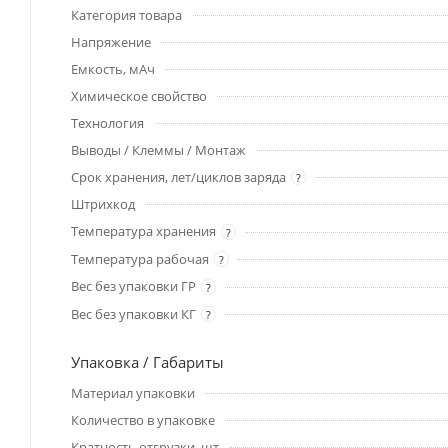
Категория товара
Напряжение
Емкость, мАч
Химическое свойство
Технология
Выводы / Клеммы / Монтаж
Срок хранения, лет/циклов заряда
?
Штрихкод
Температура хранения
?
Температура рабочая
?
Вес без упаковки ГР
?
Вес без упаковки КГ
?
Упаковка / Габариты
Материал упаковки
Количество в упаковке
Кратность отгрузки, шт