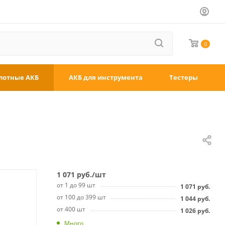
0
лотные АКБ
АКБ для инструмента
Тестеры
1 071
руб.
/шт
от 1 до 99 шт
1 071
руб.
от 100 до 399 шт
1 044
руб.
от 400 шт
1 026
руб.
Много