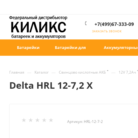
+7(499)67-333-09
ЗАКАЗАТЬ ЗВОНОК
Батарейки
Батарейки для
Аккумуляторны
—
—
—
Главная
Каталог
Свинцово кислотные АКБ
12V 7,2Ач
Delta HRL 12-7,2 X
Артикул:
HRL-12-7-2