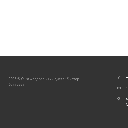
+
2026 © Qilix: Федеральный дистрибьютор
батареек
s
О