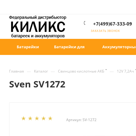
+7(499)67-333-09
ЗАКАЗАТЬ ЗВОНОК
Батарейки
Батарейки для
Аккумуляторны
—
—
—
Главная
Каталог
Свинцово кислотные АКБ
12V 7,2Ач
Sven SV1272
Артикул:
SV-1272