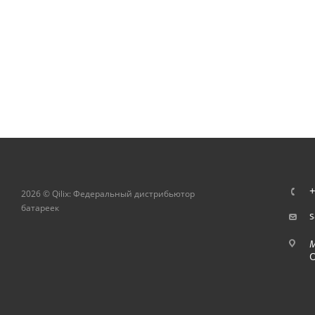
+
2026 © Qilix: Федеральный дистрибьютор
батареек
s
О