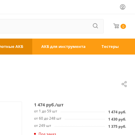
0
лотные АКБ
АКБ для инструмента
Тестеры
1 474
руб.
/шт
от 1 до 59 шт
1 474
руб.
от 60 до 248 шт
1 430
руб.
от 249 шт
1 375
руб.
Под заказ