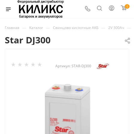
0
—
—
—
—
Главная
Каталог
Свинцово кислотные АКБ
2V 300Ач
Star DJ300
Артикул:
STAR-DJ300