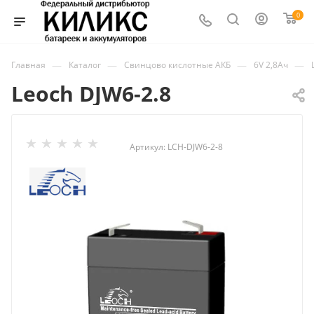
0
—
—
—
—
Главная
Каталог
Свинцово кислотные АКБ
6V 2,8Ач
Leoch DJW6-2.8
Артикул:
LCH-DJW6-2-8