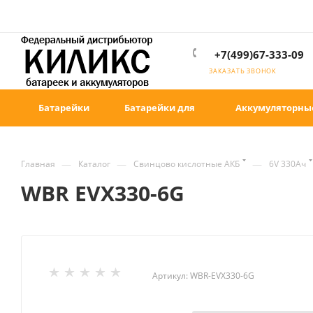
+7(499)67-333-09
ЗАКАЗАТЬ ЗВОНОК
Батарейки
Батарейки для
Аккумуляторны
—
—
—
Главная
Каталог
Свинцово кислотные АКБ
6V 330Ач
WBR EVX330-6G
Артикул:
WBR-EVX330-6G