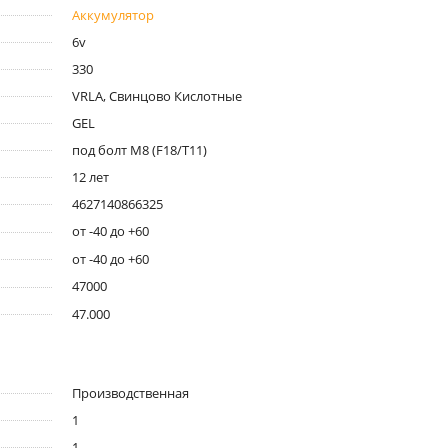
Аккумулятор
6v
330
VRLA, Свинцово Кислотные
GEL
под болт M8 (F18/T11)
12 лет
4627140866325
от -40 до +60
от -40 до +60
47000
47.000
Производственная
1
1