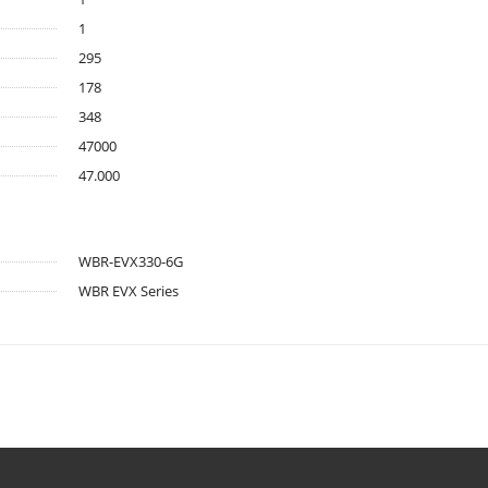
1
295
178
348
47000
47.000
WBR-EVX330-6G
WBR EVX Series