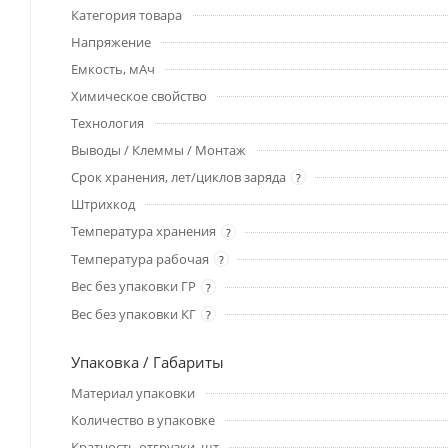
Категория товара
Напряжение
Емкость, мАч
Химическое свойство
Технология
Выводы / Клеммы / Монтаж
Срок хранения, лет/циклов заряда
?
Штрихкод
Температура хранения
?
Температура рабочая
?
Вес без упаковки ГР
?
Вес без упаковки КГ
?
Упаковка / Габариты
Материал упаковки
Количество в упаковке
Кратность отгрузки, шт