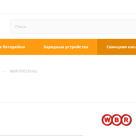
е батарейки
Зарядные устройства
Свинцово кис
—
WBR EVX330-6G