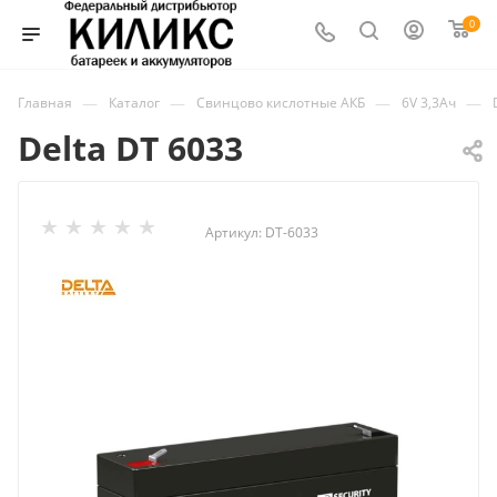
0
—
—
—
—
Главная
Каталог
Свинцово кислотные АКБ
6V 3,3Ач
Delta DT 6033
Артикул:
DT-6033