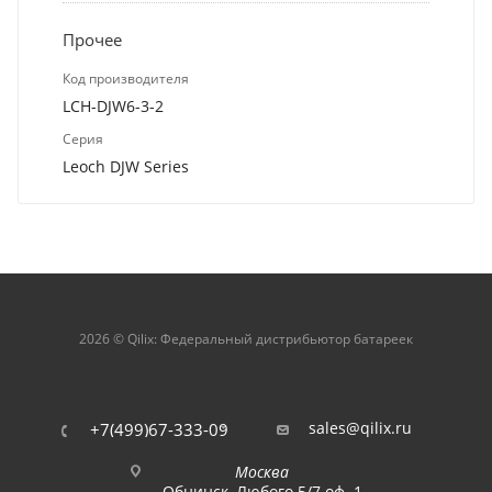
Прочее
Код производителя
LCH-DJW6-3-2
Серия
Leoch DJW Series
2026 © Qilix: Федеральный дистрибьютор батареек
sales@qilix.ru
+7(499)67-333-09
Москва
Обнинск, Любого 5/7 оф. 1