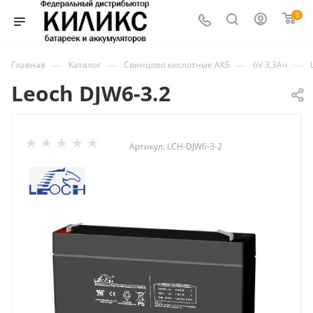
0
—
—
—
—
Главная
Каталог
Свинцово кислотные АКБ
6V 3,3Ач
Leoch DJW6-3.2
Артикул:
LCH-DJW6-3-2