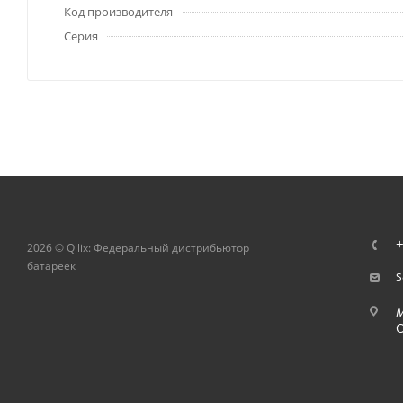
Код производителя
Серия
+
2026 © Qilix: Федеральный дистрибьютор
батареек
s
О