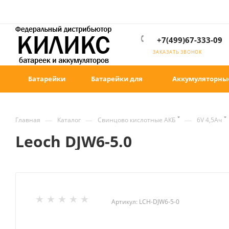
+7(499)67-333-09
ЗАКАЗАТЬ ЗВОНОК
Батарейки
Батарейки для
Аккумуляторны
—
—
—
Главная
Каталог
Свинцово кислотные АКБ
6V 4,5Ач
Leoch DJW6-5.0
Артикул:
LCH-DJW6-5-0