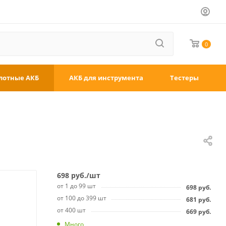
0
лотные АКБ
АКБ для инструмента
Тестеры
698
руб.
/шт
от 1 до 99 шт
698
руб.
от 100 до 399 шт
681
руб.
от 400 шт
669
руб.
Много