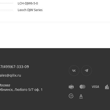
LCH-DJW6-5-0
Leoch DJW Series
7(499)67-333-09
ales@qilix.ru
Москва
бнинск, Любого 5/7 оф. 1