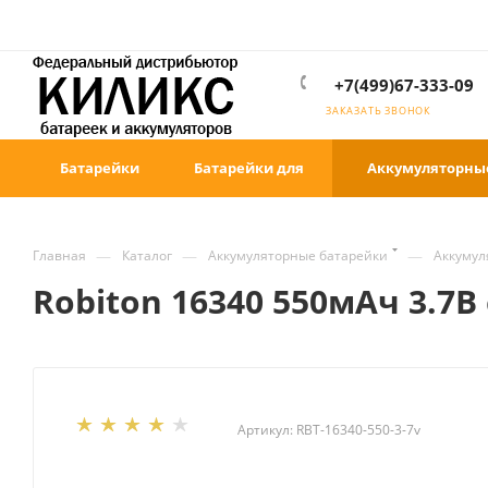
+7(499)67-333-09
ЗАКАЗАТЬ ЗВОНОК
Батарейки
Батарейки для
Аккумуляторны
—
—
—
Главная
Каталог
Аккумуляторные батарейки
Аккумул
Robiton 16340 550мАч 3.7В
Артикул:
RBT-16340-550-3-7v