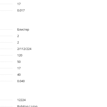
17
0.017
Блистер
2
2
2/112/224
120
50
17
40
0.040
12224
Robiton Li-Ion