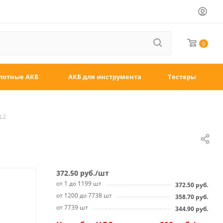
0
лотные АКБ
АКБ для инструмента
Тестеры
L2
372.50
руб.
/шт
от 1 до 1199 шт
372.50
руб.
от 1200 до 7738 шт
358.70
руб.
от 7739 шт
344.90
руб.