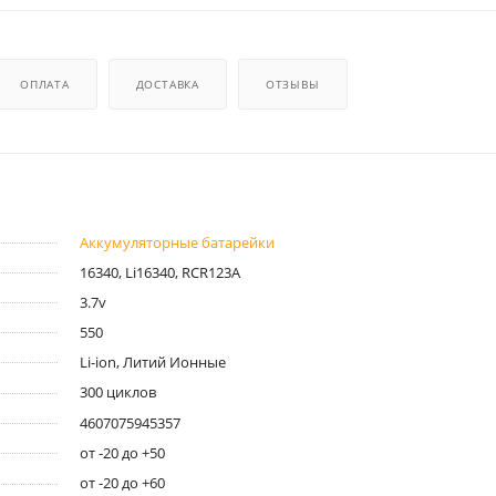
ОПЛАТА
ДОСТАВКА
ОТЗЫВЫ
Аккумуляторные батарейки
16340, Li16340, RCR123A
3.7v
550
Li-ion, Литий Ионные
300 циклов
4607075945357
от -20 до +50
от -20 до +60