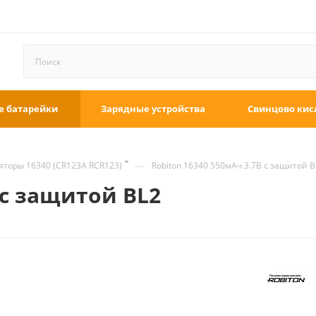
е батарейки
Зарядные устройства
Свинцово кис
—
яторы 16340 (CR123A RCR123)
Robiton 16340 550мАч 3.7В с защитой B
 с защитой BL2