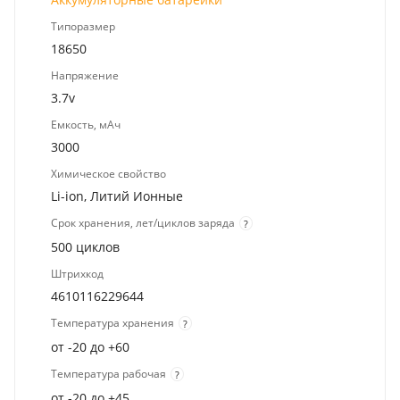
Типоразмер
18650
Напряжение
3.7v
Емкость, мАч
3000
Химическое свойство
Li-ion, Литий Ионные
Срок хранения, лет/циклов заряда
?
500 циклов
Штрихкод
4610116229644
Температура хранения
?
от -20 до +60
Температура рабочая
?
от -20 до +45