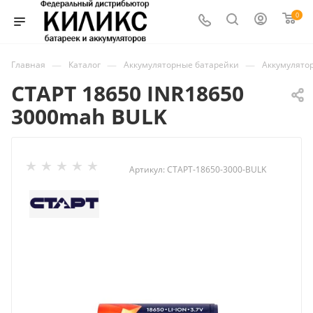
0
—
—
—
Главная
Каталог
Аккумуляторные батарейки
Аккумулято
СТАРТ 18650 INR18650
3000mah BULK
Артикул:
СТАРТ-18650-3000-BULK