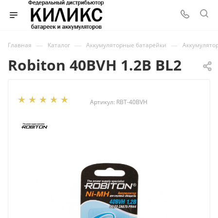
—
—
—
Главная
Каталог
Аккумуляторные батарейки
Аккумулятор
Robiton 40BVH 1.2В BL2
Артикул:
RBT-40BVH