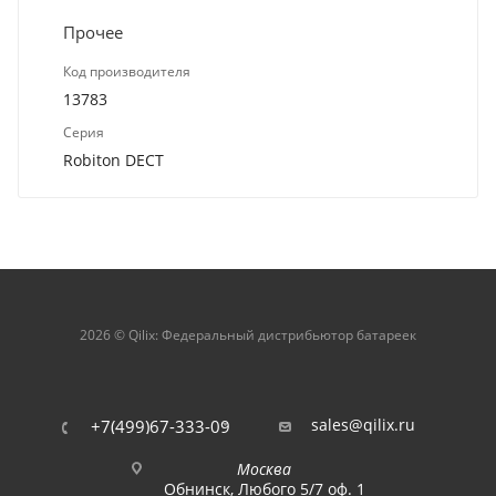
Прочее
Код производителя
13783
Серия
Robiton DECT
2026 © Qilix: Федеральный дистрибьютор батареек
sales@qilix.ru
+7(499)67-333-09
Москва
Обнинск, Любого 5/7 оф. 1