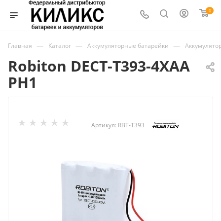
0
—
—
—
Главная
Каталог
Аккумуляторные батарейки
Аккумулято
Robiton DECT-T393-4XAA
PH1
Артикул:
RBT-T393