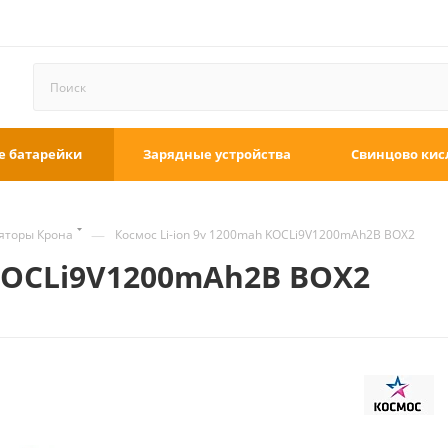
е батарейки
Зарядные устройства
Свинцово кис
—
яторы Крона
Космос Li-ion 9v 1200mah KOCLi9V1200mAh2B BOX2
 KOCLi9V1200mAh2B BOX2