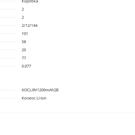
Коробка
2
2
2/12/144
101
58
20
77
0.077
KOCLi9V1200mAh2B
Космос Li-ion