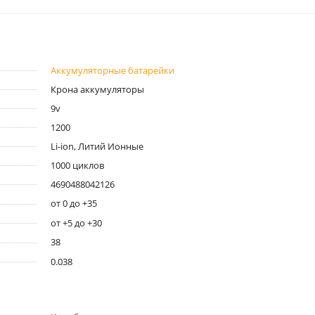
Аккумуляторные батарейки
Крона аккумуляторы
9v
1200
Li-ion, Литий Ионные
1000 циклов
4690488042126
от 0 до +35
от +5 до +30
38
0.038